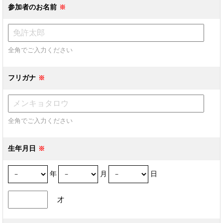
参加者のお名前
全角でご入力ください
フリガナ
全角でご入力ください
生年月日
年
月
日
才