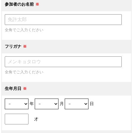
参加者のお名前
全角でご入力ください
フリガナ
全角でご入力ください
生年月日
年
月
日
才