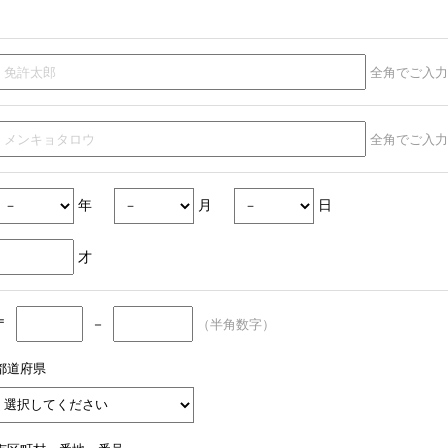
全角でご入力
全角でご入力
年
月
日
才
〒
－
（半角数字）
都道府県