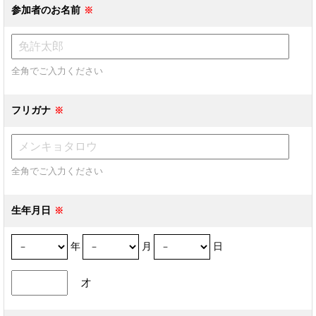
参加者のお名前
全角でご入力ください
フリガナ
全角でご入力ください
生年月日
年
月
日
才