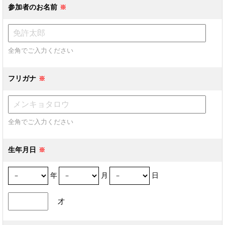
参加者のお名前
全角でご入力ください
フリガナ
全角でご入力ください
生年月日
年
月
日
才