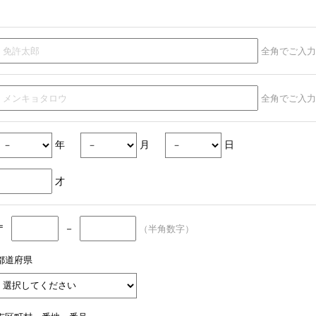
全角でご入力
全角でご入力
年
月
日
才
〒
－
（半角数字）
都道府県