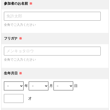
参加者のお名前
全角でご入力ください
フリガナ
全角でご入力ください
生年月日
年
月
日
才