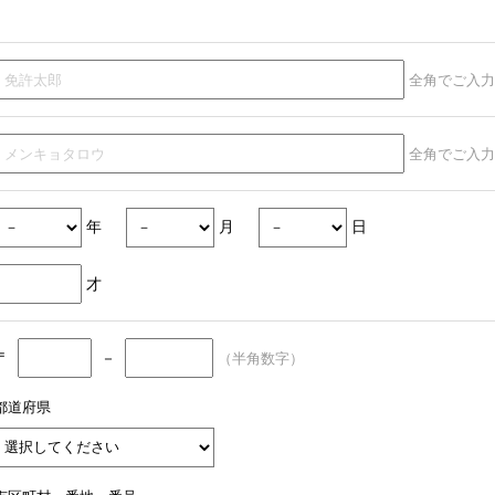
全角でご入力
全角でご入力
年
月
日
才
〒
－
（半角数字）
都道府県