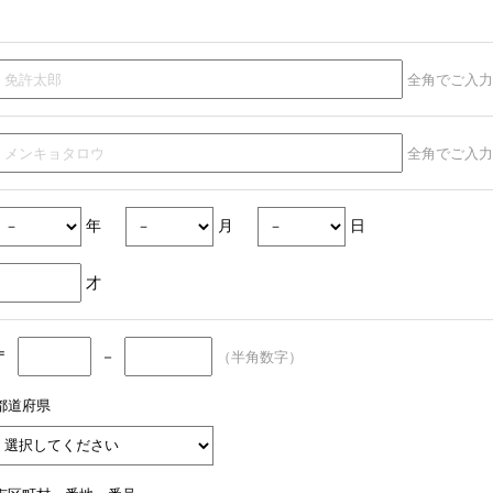
全角でご入力
全角でご入力
年
月
日
才
〒
－
（半角数字）
都道府県