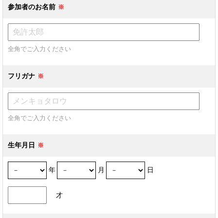
参加者のお名前
全角でご入力ください
フリガナ
全角でご入力ください
生年月日
年
月
日
才