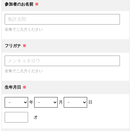
参加者のお名前
全角でご入力ください
フリガナ
全角でご入力ください
生年月日
年
月
日
才