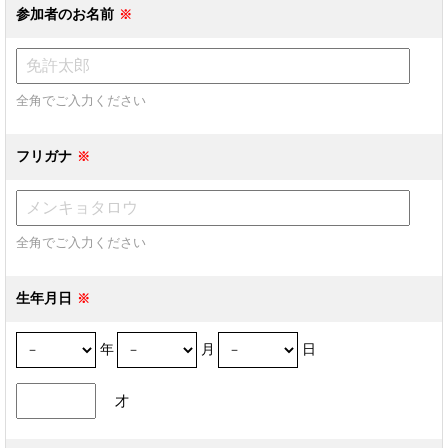
参加者のお名前
全角でご入力ください
フリガナ
全角でご入力ください
生年月日
年
月
日
才