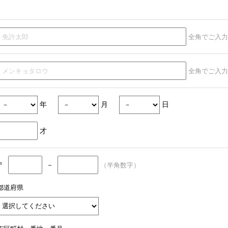
全角でご入力
全角でご入力
年
月
日
才
〒
－
（半角数字）
都道府県