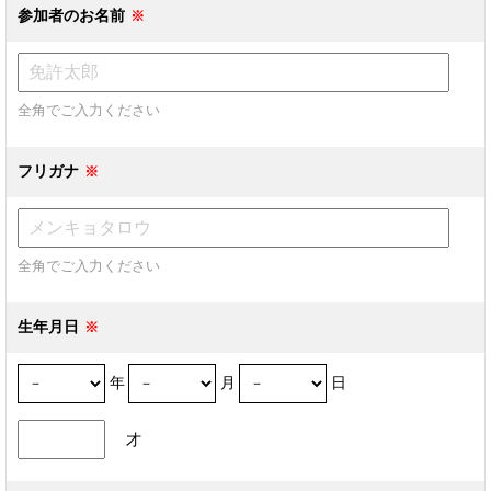
参加者のお名前
全角でご入力ください
フリガナ
全角でご入力ください
生年月日
年
月
日
才