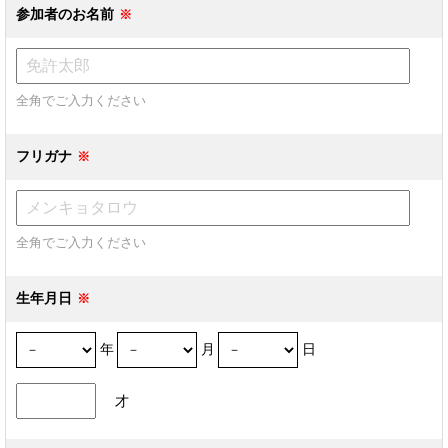
参加者のお名前
全角でご入力ください
フリガナ
全角でご入力ください
生年月日
年
月
日
才