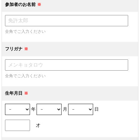
参加者のお名前
全角でご入力ください
フリガナ
全角でご入力ください
生年月日
年
月
日
才