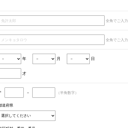
全角でご入力
全角でご入力
年
月
日
才
〒
－
（半角数字）
都道府県