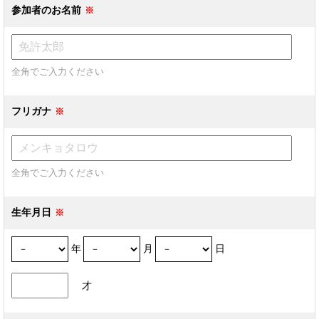
参加者のお名前
全角でご入力ください
フリガナ
全角でご入力ください
生年月日
年
月
日
才