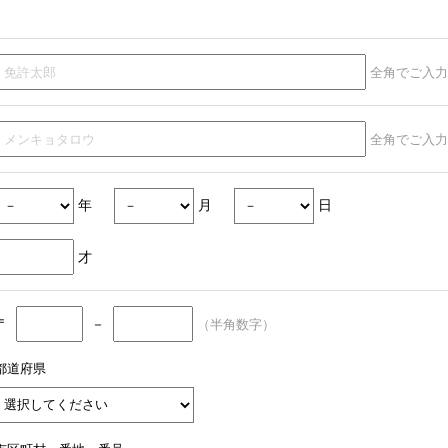
全角でご入力
全角でご入力
年
月
日
才
〒
－
（半角数字）
都道府県