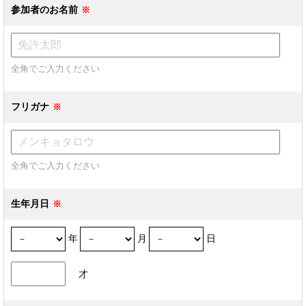
参加者のお名前
全角でご入力ください
フリガナ
全角でご入力ください
生年月日
年
月
日
才