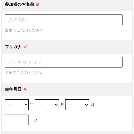
参加者のお名前
全角でご入力ください
フリガナ
全角でご入力ください
生年月日
年
月
日
才