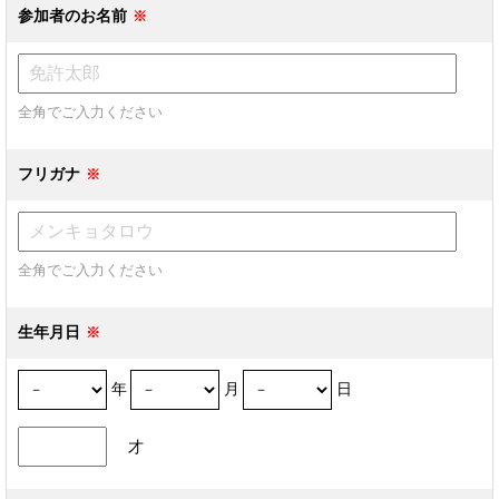
参加者のお名前
全角でご入力ください
フリガナ
全角でご入力ください
生年月日
年
月
日
才