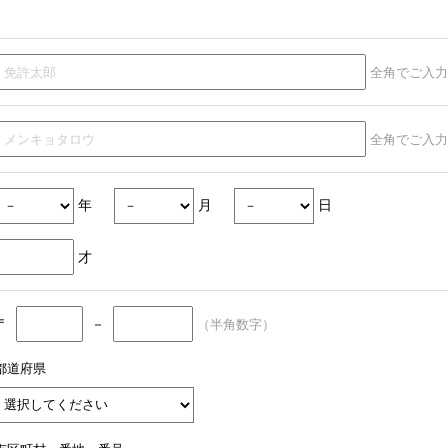
全角でご入力
全角でご入力
年
月
日
才
〒
－
（半角数字）
都道府県