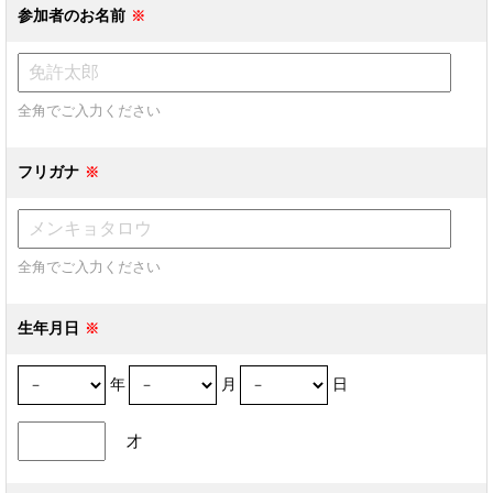
参加者のお名前
全角でご入力ください
フリガナ
全角でご入力ください
生年月日
年
月
日
才