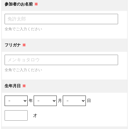
参加者のお名前
全角でご入力ください
フリガナ
全角でご入力ください
生年月日
年
月
日
才