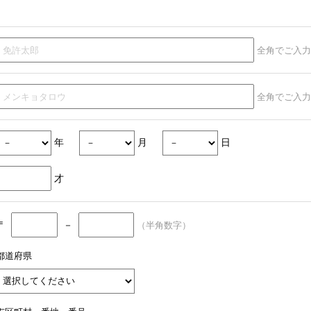
全角でご入力
全角でご入力
年
月
日
才
〒
－
（半角数字）
都道府県