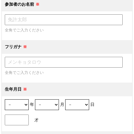
参加者のお名前
全角でご入力ください
フリガナ
全角でご入力ください
生年月日
年
月
日
才