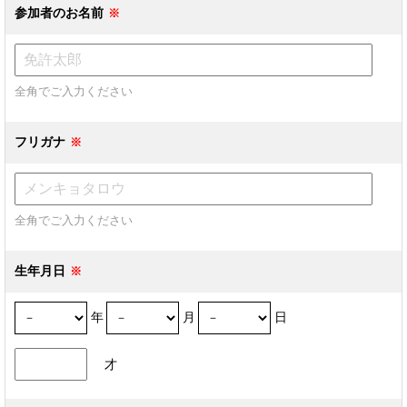
参加者のお名前
全角でご入力ください
フリガナ
全角でご入力ください
生年月日
年
月
日
才