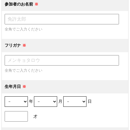
参加者のお名前
全角でご入力ください
フリガナ
全角でご入力ください
生年月日
年
月
日
才