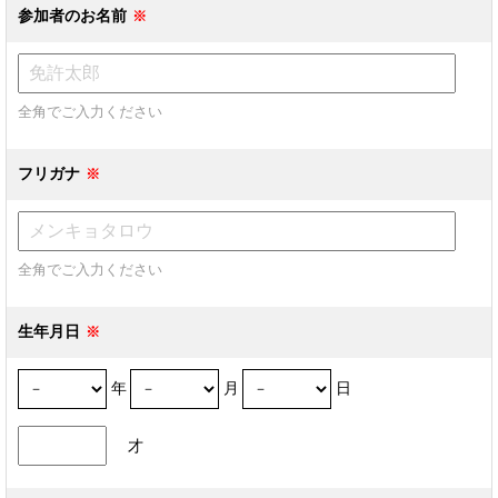
参加者のお名前
全角でご入力ください
フリガナ
全角でご入力ください
生年月日
年
月
日
才