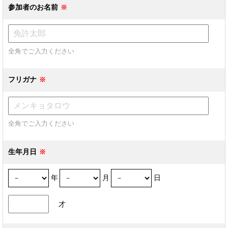
参加者のお名前
全角でご入力ください
フリガナ
全角でご入力ください
生年月日
年
月
日
才