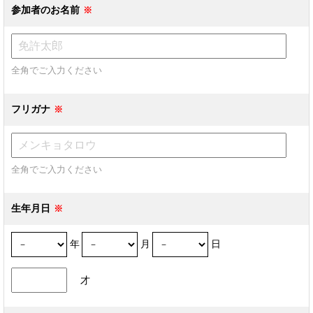
参加者のお名前
全角でご入力ください
フリガナ
全角でご入力ください
生年月日
年
月
日
才