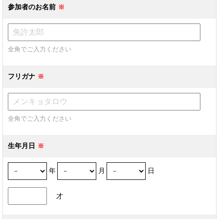
参加者のお名前
全角でご入力ください
フリガナ
全角でご入力ください
生年月日
年
月
日
才