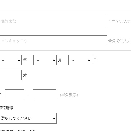
全角でご入力
全角でご入力
年
月
日
才
〒
－
（半角数字）
都道府県