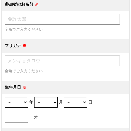
参加者のお名前
全角でご入力ください
フリガナ
全角でご入力ください
生年月日
年
月
日
才