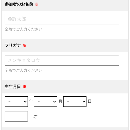
参加者のお名前
全角でご入力ください
フリガナ
全角でご入力ください
生年月日
年
月
日
才