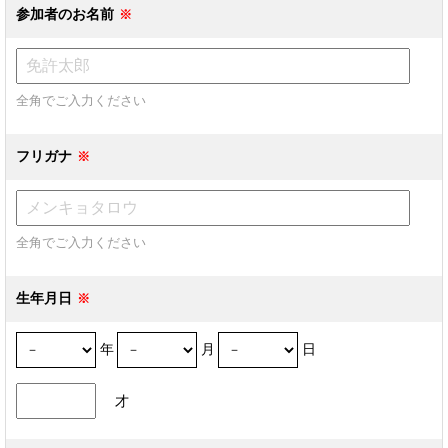
参加者のお名前
全角でご入力ください
フリガナ
全角でご入力ください
生年月日
年
月
日
才