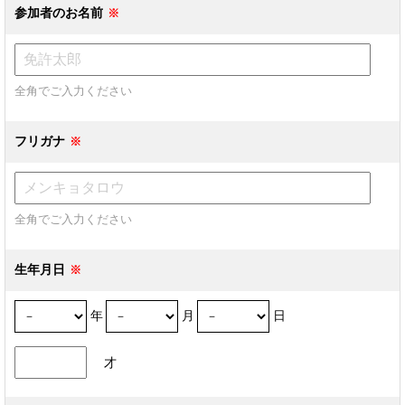
参加者のお名前
全角でご入力ください
フリガナ
全角でご入力ください
生年月日
年
月
日
才