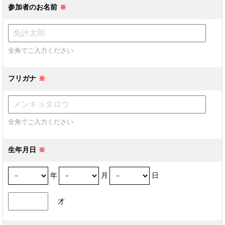
参加者のお名前
全角でご入力ください
フリガナ
全角でご入力ください
生年月日
年
月
日
才