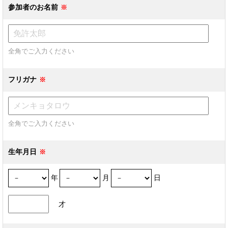
参加者のお名前
全角でご入力ください
フリガナ
全角でご入力ください
生年月日
年
月
日
才