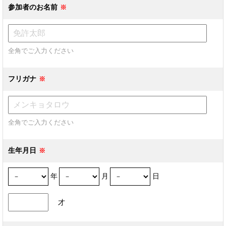
参加者のお名前
全角でご入力ください
フリガナ
全角でご入力ください
生年月日
年
月
日
才