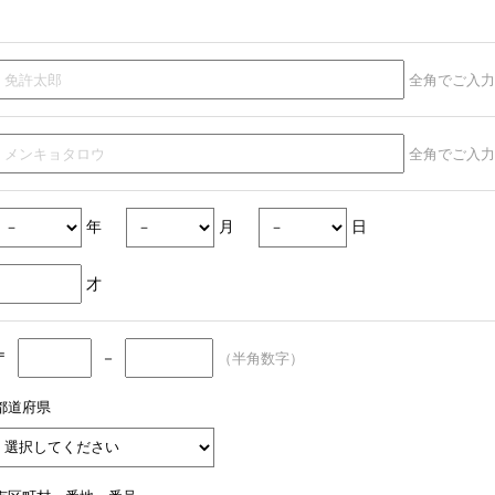
全角でご入力
全角でご入力
年
月
日
才
〒
－
（半角数字）
都道府県