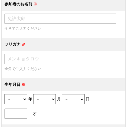
参加者のお名前
全角でご入力ください
フリガナ
全角でご入力ください
生年月日
年
月
日
才