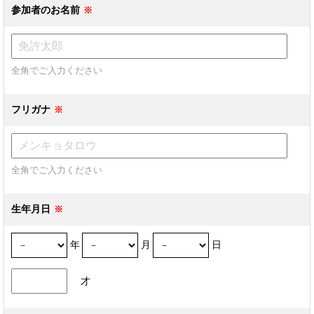
参加者のお名前
全角でご入力ください
フリガナ
全角でご入力ください
生年月日
年
月
日
才