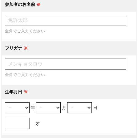
参加者のお名前
全角でご入力ください
フリガナ
全角でご入力ください
生年月日
年
月
日
才