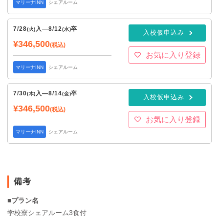
マリーナINN
シェアルーム
7/28
入
—
8/12
卒
(火)
(水)
入校仮申込み
¥346,500
(税込)
お気に入り登録
マリーナINN
シェアルーム
7/30
入
—
8/14
卒
(木)
(金)
入校仮申込み
¥346,500
(税込)
お気に入り登録
マリーナINN
シェアルーム
備考
■プラン名
学校寮シェアルーム3食付