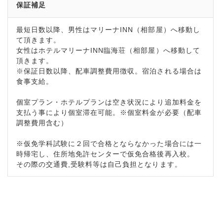
保証補足
最短日数以降、男性はマリーナINN（相部屋）へ移動し
て頂きます。
女性はホテルマリーナINN臨海荘（相部屋）へ移動して
頂きます。
※保証日数以降、配車調整費用徴収。宿泊される場合は
食事支給。
個室プラン・ホテルプランは空き状況により追加料金を
支払う事により個室滞在可能。※個室料金が必要（配車
調整費用含む）
※仮免学科試験に２回で合格とならなかった場合には一
時帰宅し、住所地免許センターで仮免合格後再入校。
その際の交通費,受験料等は自己負担となります。