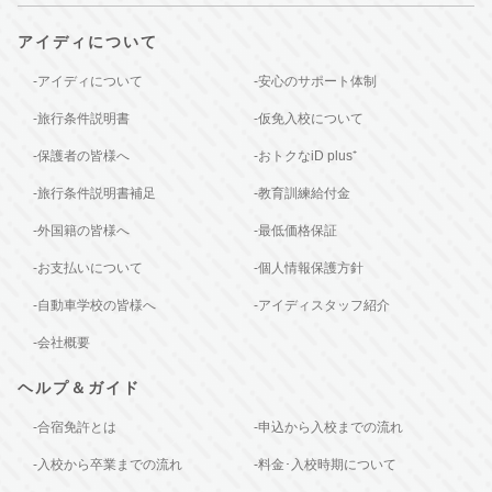
アイディについて
-アイディについて
-安心のサポート体制
-旅行条件説明書
-仮免入校について
-保護者の皆様へ
-おトクなiD plus⁺
-旅行条件説明書補足
-教育訓練給付金
-外国籍の皆様へ
-最低価格保証
-お支払いについて
-個人情報保護方針
-自動車学校の皆様へ
-アイディスタッフ紹介
-会社概要
ヘルプ＆ガイド
-合宿免許とは
-申込から入校までの流れ
-入校から卒業までの流れ
-料金･入校時期について