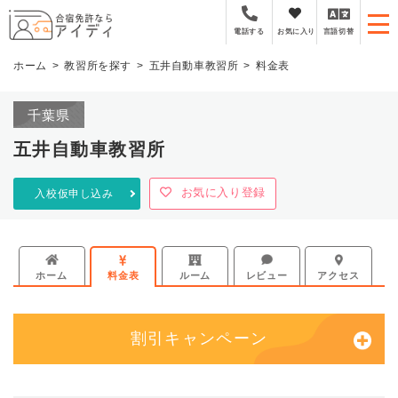
全国厳選の合宿免許プラ
お気に入り
言語切替
電話する
ホーム
教習所を探す
五井自動車教習所
料金表
千葉県
五井自動車教習所
お気に入り登録
入校仮申し込み
ホーム
料金表
ルーム
レビュー
アクセス
割引キャンペーン