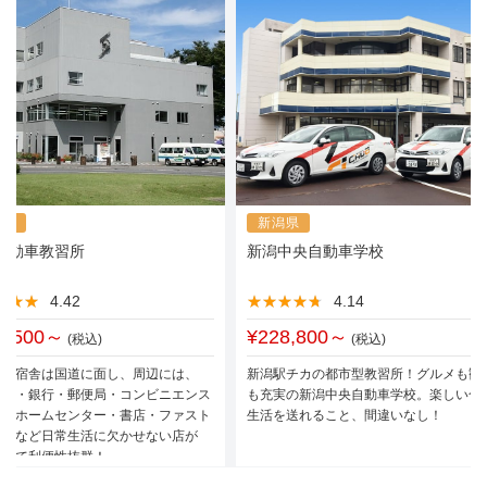
馬県
新潟県
自動車教習所
新潟中央自動車学校
★★★
★★★
4.42
★★★★★
★★★★★
4.14
0,500～
¥228,800～
(税込)
(税込)
所と宿舎は国道に面し、周辺には、
新潟駅チカの都市型教習所！グルメも観
パー・銀行・郵便局・コンビニエンス
も充実の新潟中央自動車学校。楽しい合
ア・ホームセンター・書店・ファスト
生活を送れること、間違いなし！
ド店など日常生活に欠かせない店が
ていて利便性抜群！