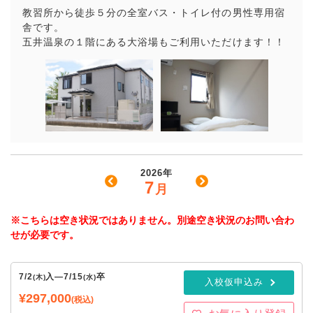
教習所から徒歩５分の全室バス・トイレ付の男性専用宿
舎です。
五井温泉の１階にある大浴場もご利用いただけます！！
2026年
7
月
※こちらは空き状況ではありません。別途空き状況のお問い合わ
せが必要です。
7/2
入
—
7/15
卒
(木)
(水)
入校仮申込み
¥297,000
(税込)