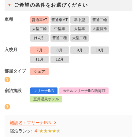
ご希望の条件をお選びください
車種
普通車AT
普通車MT
準中型
普通二輪
大型二輪
中型車
大型車
大型特殊
けん引
普通二種
大型二種
入校月
7月
8月
9月
10月
11月
12月
部屋タイプ
シェア
宿泊施設
マリーナINN
ホテルマリーナINN臨海荘
五井温泉ホテル
施設名：マリーナINN
宿泊ランク:
4
★★★★★
★★★★★