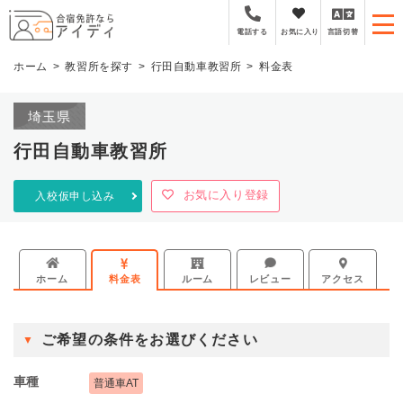
全国厳選の合宿免許プラ
お気に入り
言語切替
電話する
ホーム
教習所を探す
行田自動車教習所
料金表
埼玉県
行田自動車教習所
お気に入り登録
入校仮申し込み
ホーム
料金表
ルーム
レビュー
アクセス
ご希望の条件をお選びください
車種
普通車AT