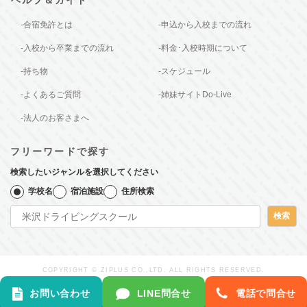
-合宿免許とは
-申込から入校までの流れ
-入校から卒業までの流れ
-料金･入校時期について
-持ち物
-スケジュール
-よくあるご質問
-姉妹サイトDo-Live
-法人のお客さまへ
フリーワードで探す
検索したいジャンルを選択してください
学校名
宿泊施設
住所検索
検索
COPYRIGHT © ZIPLUS CO.,LTD. ALL RIGHTS RESERVED.
お問い合わせ
LINE問合せ
電話で問合せ