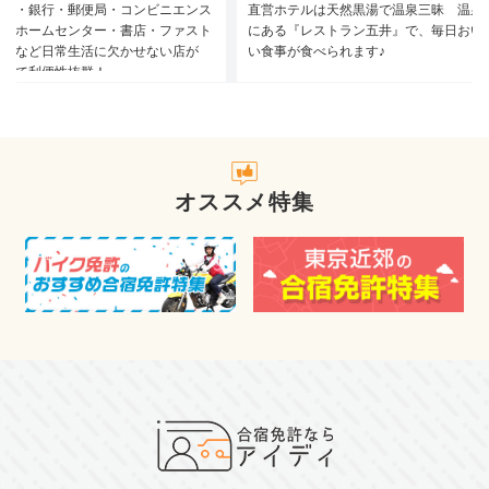
パー・銀行・郵便局・コンビニエンス
直営ホテルは天然黒湯で温泉三昧 温泉
ア・ホームセンター・書店・ファスト
にある『レストラン五井』で、毎日おい
ド店など日常生活に欠かせない店が
い食事が食べられます♪
ていて利便性抜群！
オススメ特集