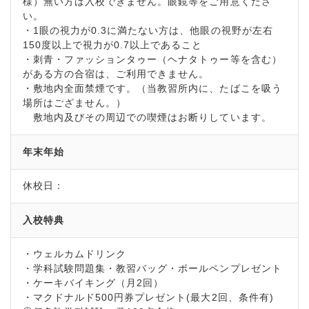
様）無い方は入校できません。眼鏡等をご用意くださ
い。
・1眼の視力が0.3に満たない方は、他眼の視野が左右
150度以上で視力が0.7以上であること
・刺青・ファッションタゥー（ヘナタトゥー等を含む）
がある方の合宿は、ご利用できません。
・敷地内全面禁煙です。（当教習所内に、たばこを吸う
場所はござません。）
敷地内及びその周辺での喫煙はお断りしています。
年末年始
休校日：
入校特典
・ウェルカムドリンク
・学科試験問題集・教習バッグ・ボールペンプレゼント
・ケーキバイキング（月2回）
・マクドナルド500円券プレゼント(最大2回、条件有)