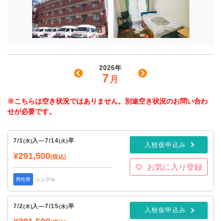
2026年
7
月
※こちらは空き状況ではありません。別途空き状況のお問い合わ
せが必要です。
7/1
入
—
7/14
卒
(水)
(火)
入校仮申込み
¥291,500
(税込)
お気に入り登録
男性寮
シングル
7/2
入
—
7/15
卒
(木)
(水)
入校仮申込み