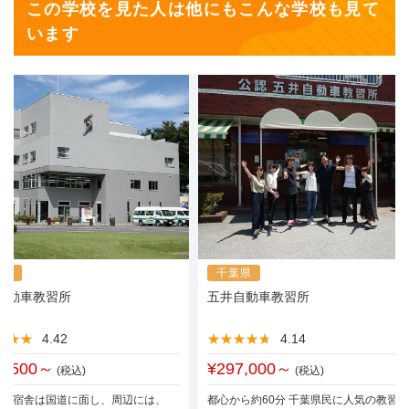
この学校を見た人は他にもこんな学校も見て
います
馬県
千葉県
自動車教習所
五井自動車教習所
★★★
★★★
4.42
★★★★★
★★★★★
4.14
0,500～
¥297,000～
(税込)
(税込)
所と宿舎は国道に面し、周辺には、
都心から約60分 千葉県民に人気の教習