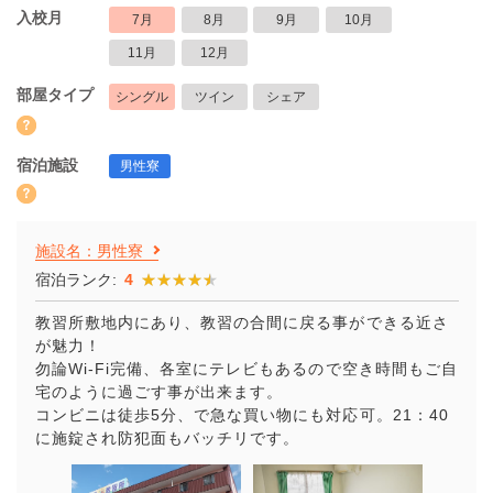
入校月
7月
8月
9月
10月
11月
12月
部屋タイプ
シングル
ツイン
シェア
宿泊施設
男性寮
施設名：男性寮
宿泊ランク:
4
★★★★★
★★★★★
教習所敷地内にあり、教習の合間に戻る事ができる近さ
が魅力！
勿論Wi-Fi完備、各室にテレビもあるので空き時間もご自
宅のように過ごす事が出来ます。
コンビニは徒歩5分、で急な買い物にも対応可。21：40
に施錠され防犯面もバッチリです。