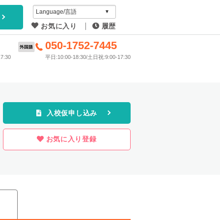
アイディ
お気に入り
履歴
教習所
6
050-1752-7445
7:30
平日:10:00-18:30/土日祝:9:00-17:30
プラン
入校仮申し込み
お気に入り登録
ス