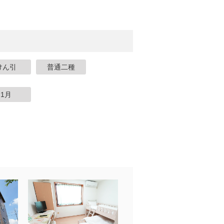
けん引
普通二種
1月