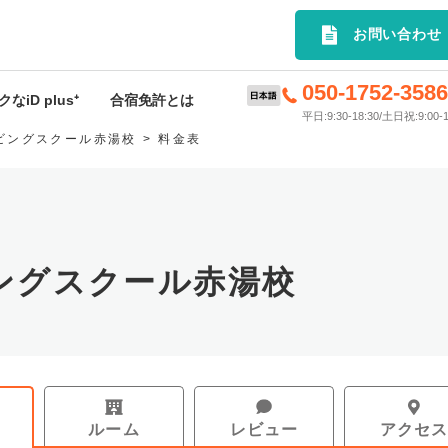
選の合宿免許プランを簡単検索｜
お問い合わせ
050-1752-358
なiD plus⁺
合宿免許とは
平日:9:30-18:30/土日祝:9:00-1
ビングスクール赤湯校
料金表
D plus⁺特典
合宿免許とは
rivey
申込から入校までの流れ
ードサービス
料金･入校時期について
ングスクール赤湯校
許応援キャンペーン
持ち物
スケジュール
お支払いについて
ルーム
レビュー
アクセ