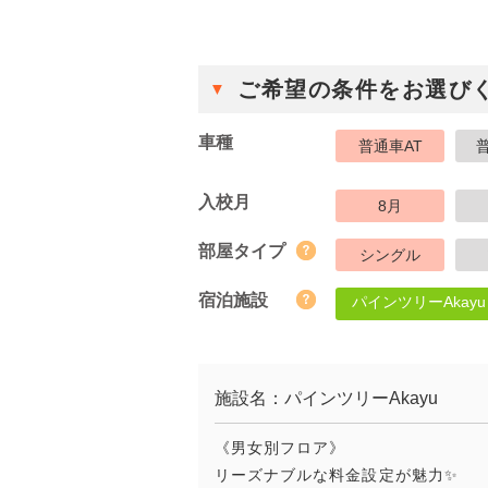
ご希望の条件をお選び
車種
普通車AT
入校月
8月
部屋タイプ
シングル
宿泊施設
パインツリーAkayu
施設名：パインツリーAkayu
《男女別フロア》
リーズナブルな料金設定が魅力✨