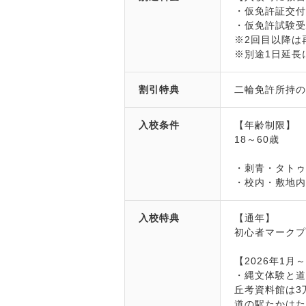
・仮免許証交付手
・仮免許試験受験
※2回目以降は再
※別途1日延長に
割引特典
二輪免許所持の方
入校条件
【年齢制限】
18～60歳
・刺青・タト
・校内・敷地
入校特典
【通年】
初心者マーク
【2026年1月
・縄文体験と
丘考資料館は3
道の駅たかは