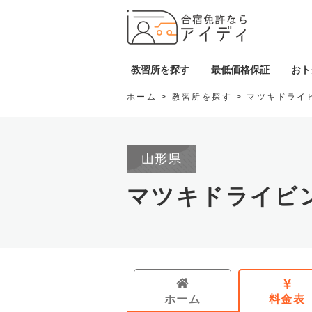
全国厳
教習所を探す
最低価格保証
おトク
ホーム
教習所を探す
マツキドライ
北海道・東北
i
関東
D
山形県
甲信越・北陸
ロ
マツキドライビ
東海
免
関西
中国・四国
ホーム
料金表
九州・沖縄