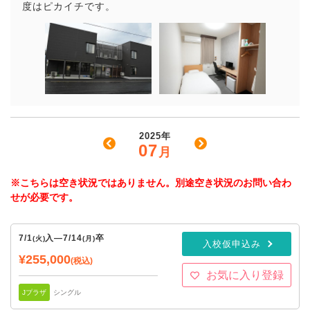
度はピカイチです。
2025年
07
月
※こちらは空き状況ではありません。別途空き状況のお問い合わ
せが必要です。
7/1
入
—
7/14
卒
(火)
(月)
入校仮申込み
¥255,000
(税込)
お気に入り登録
Jプラザ
シングル