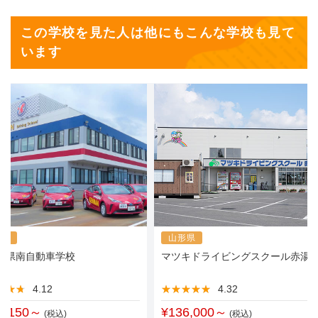
この学校を見た人は他にもこんな学校も見て
います
形県
山形県
・県南自動車学校
マツキドライビングスクール赤湯
★★★
★★★
4.12
★★★★★
★★★★★
4.32
7,150～
¥136,000～
(税込)
(税込)