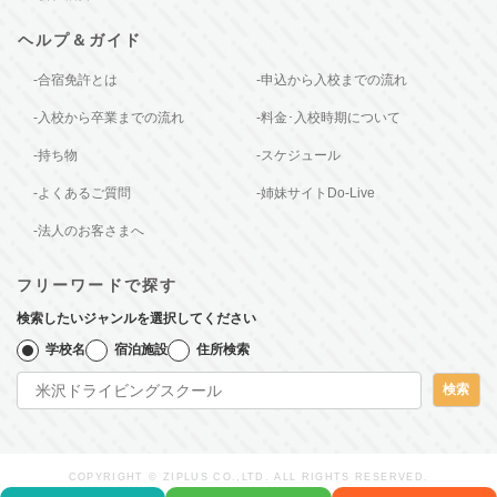
ヘルプ＆ガイド
-合宿免許とは
-申込から入校までの流れ
-入校から卒業までの流れ
-料金･入校時期について
-持ち物
-スケジュール
-よくあるご質問
-姉妹サイトDo-Live
-法人のお客さまへ
フリーワードで探す
検索したいジャンルを選択してください
学校名
宿泊施設
住所検索
検索
COPYRIGHT © ZIPLUS CO.,LTD. ALL RIGHTS RESERVED.