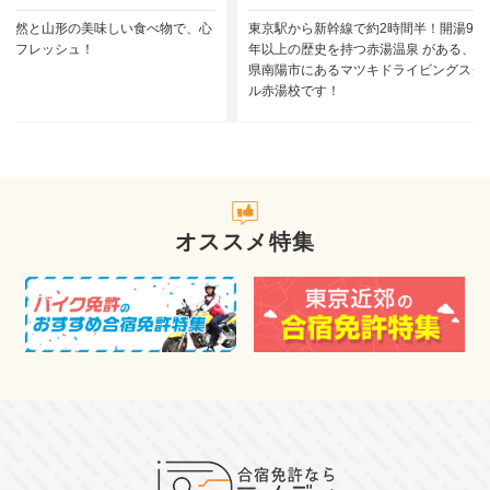
な自然と山形の美味しい食べ物で、心
東京駅から新幹線で約2時間半！開湯930
もリフレッシュ！
年以上の歴史を持つ赤湯温泉 がある、山
県南陽市にあるマツキドライビングスク
ル赤湯校です！
オススメ特集