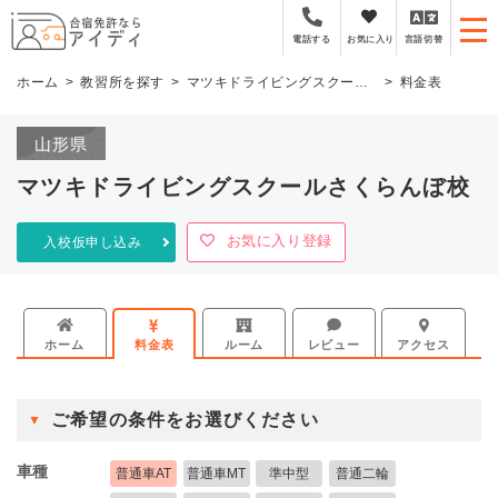
全国厳選の合宿免許プラ
お気に入り
言語切替
電話する
ホーム
教習所を探す
マツキドライビングスクールさくらんぼ校
料金表
山形県
マツキドライビングスクールさくらんぼ校
お気に入り登録
入校仮申し込み
ホーム
料金表
ルーム
レビュー
アクセス
ご希望の条件をお選びください
車種
普通車AT
普通車MT
準中型
普通二輪