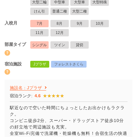
大型二輪
中型車
大型車
大型特殊
けん引
普通二種
大型二種
入校月
7月
8月
9月
10月
11月
12月
部屋タイプ
シングル
ツイン
貸切
宿泊施設
Jプラザ
フォレストさくら
施設名：Jプラザ
宿泊ランク:
4.6
★★★★★
★★★★★
駅近なので空いた時間にちょっとしたお出かけもラクラ
ク。
コンビニ徒歩2分、スーパー・ドラッグストア徒歩10分
の好立地で周辺施設も充実。
全室Wi-Fi完備で洗濯機・乾燥機も無料！合宿生活の快適