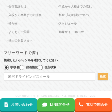
-合宿免許とは
-申込から入校までの流れ
-入校から卒業までの流れ
-料金･入校時期について
-持ち物
-スケジュール
-よくあるご質問
-姉妹サイトDo-Live
-法人のお客さまへ
フリーワードで探す
検索したいジャンルを選択してください
学校名
宿泊施設
住所検索
検索
COPYRIGHT © ZIPLUS CO.,LTD. ALL RIGHTS RESERVED.
お問い合わせ
LINE問合せ
電話で問合せ