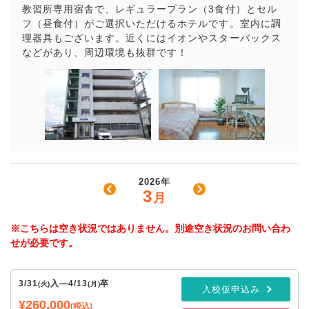
教習所専用宿舎で、レギュラープラン（3食付）とセル
フ（昼食付）がご選択いただけるホテルです。室内に調
理器具もございます。近くにはイオンやスターバックス
などがあり、周辺環境も抜群です！
2026年
3
月
※こちらは空き状況ではありません。別途空き状況のお問い合わ
せが必要です。
3/31
入
—
4/13
卒
(火)
(月)
入校仮申込み
¥260,000
(税込)