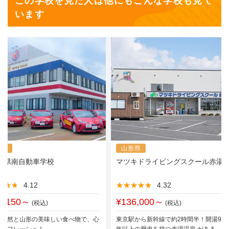
この学校を見た人は他にもこんな学校も見て
います
形県
山形県
・県南自動車学校
マツキドライビングスクール赤湯
★★★
★★★
4.12
★★★★★
★★★★★
4.32
7,150～
¥136,000～
(税込)
(税込)
な自然と山形の美味しい食べ物で、心
東京駅から新幹線で約2時間半！開湯930