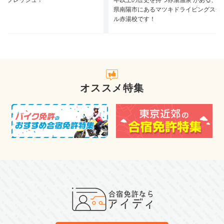
もリフレッシュ！
年以上の歴史を持つ赤湯温泉 がある、山
県南陽市にあるマツキドライビングスク
ル赤湯校です！
オススメ特集