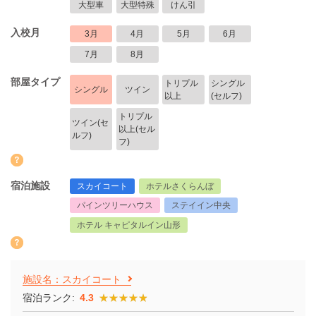
大型車
大型特殊
けん引
入校月
3月
4月
5月
6月
7月
8月
部屋タイプ
トリプル
シングル
シングル
ツイン
以上
(セルフ)
トリプル
ツイン(セ
以上(セル
ルフ)
フ)
宿泊施設
スカイコート
ホテルさくらんぼ
パインツリーハウス
ステイイン中央
ホテル キャピタルイン山形
施設名：スカイコート
宿泊ランク:
4.3
★★★★★
★★★★★