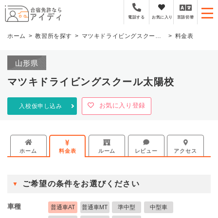
全国厳選の合宿免許プラ
お気に入り
言語切替
電話する
ホーム
教習所を探す
マツキドライビングスクール太陽校
料金表
山形県
マツキドライビングスクール太陽校
お気に入り登録
入校仮申し込み
ホーム
料金表
ルーム
レビュー
アクセス
ご希望の条件をお選びください
車種
普通車AT
普通車MT
準中型
中型車