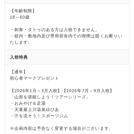
【年齢制限】
18～60歳
・刺青・タトゥのある方は入校できません。
・校内・敷地内及び専用宿舎内での喫煙は固くお断りい
たします。
入校特典
【通年】
初心者マークプレゼント
【2026年1月～3月入校】【2026年7月～9月入校】
「山形を堪能しよう！ツアーシリーズ」
・おみやげ＆足湯
・天童最上川温泉ゆぴあ
・汗を流そう！スポーツジム
※企画内容は予告なく変更する場合がございます。